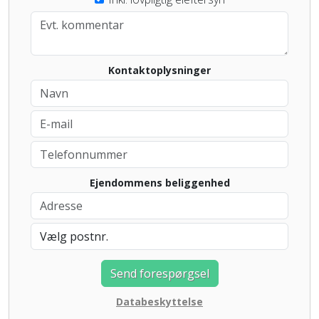
If you
are a
human,
ignore
Kontaktoplysninger
this
field
Ejendommens beliggenhed
Databeskyttelse