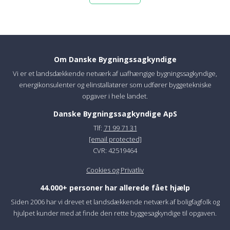
Om Danske Bygningssagkyndige
Vi er et landsdækkende netværk af uafhængige bygningssagkyndige,
energikonsulenter og elinstallatører som udfører byggetekniske
opgaver i hele landet.
Danske Bygningssagkyndige ApS
Tlf:
71 99 71 31
[email protected]
CVR: 42519464
Cookies og Privatliv
44.000+ personer har allerede fået hjælp
Siden 2006 har vi drevet et landsdækkende netværk af boligfagfolk og
hjulpet kunder med at finde den rette byggesagkyndige til opgaven.