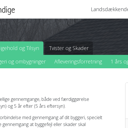
Landsdækkende 
igehold og Tilsyn
Tvister og Skader
ggeri og ombygninger
Afleveringsforretning
1 års o
skellige gennemgange, både ved færdiggørelse
syn) og 5 år efter (5 års eftersyn).
 forbindelse med gennemgang af dit byggeri, specielt
e gennemgang at byggefejl eller skader skal