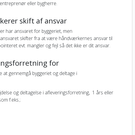
 entreprenør eller bygherre.
erer skift af ansvar
er har ansvaret for byggeriet, men
 ansvaret skifter fra at være håndværkernes ansvar til
pointeret evt. mangler og fejl så det ikke er dit ansvar.
ingsforretning for
yde at gennemgå byggeriet og deltage i
lse og deltagelse i afleveringsforretning, 1 års eller
om f.eks.;