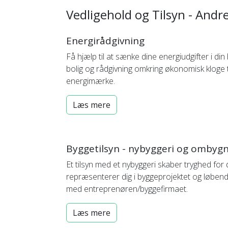
Vedligehold og Tilsyn - And
Energirådgivning
Få hjælp til at sænke dine energiudgifter i d
bolig og rådgivning omkring økonomisk kloge t
energimærke.
Læs mere
Byggetilsyn - nybyggeri og ombyg
Et tilsyn med et nybyggeri skaber tryghed for
repræsenterer dig i byggeprojektet og løbende
med entreprenøren/byggefirmaet.
Læs mere