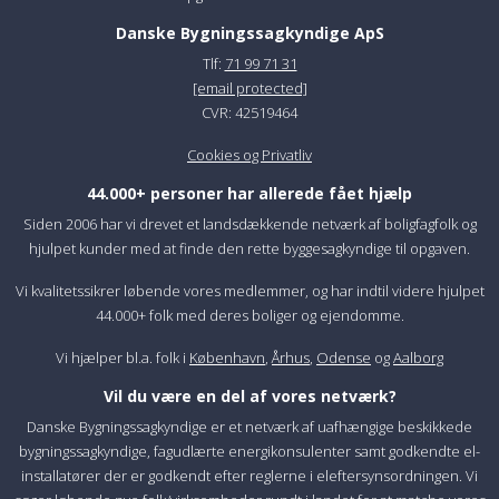
Danske Bygningssagkyndige ApS
Tlf:
71 99 71 31
[email protected]
CVR: 42519464
Cookies og Privatliv
44.000+ personer har allerede fået hjælp
Siden 2006 har vi drevet et landsdækkende netværk af boligfagfolk og
hjulpet kunder med at finde den rette byggesagkyndige til opgaven.
Vi kvalitetssikrer løbende vores medlemmer, og har indtil videre hjulpet
44.000+ folk med deres boliger og ejendomme.
Vi hjælper bl.a. folk i
København
,
Århus
,
Odense
og
Aalborg
Vil du være en del af vores netværk?
Danske Bygningssagkyndige er et netværk af uafhængige beskikkede
bygningssagkyndige, fagudlærte energikonsulenter samt godkendte el-
installatører der er godkendt efter reglerne i eleftersynsordningen. Vi