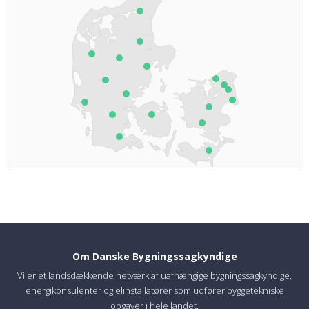
Om Danske Bygningssagkyndige
Vi er et landsdækkende netværk af uafhængige bygningssagkyndige,
energikonsulenter og elinstallatører som udfører byggetekniske
opgaver i hele landet.