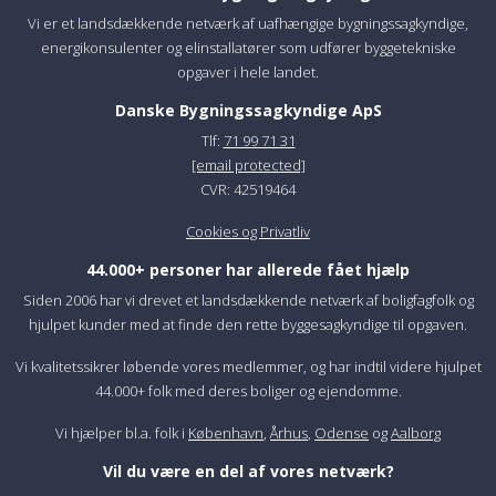
Vi er et landsdækkende netværk af uafhængige bygningssagkyndige,
energikonsulenter og elinstallatører som udfører byggetekniske
opgaver i hele landet.
Danske Bygningssagkyndige ApS
Tlf:
71 99 71 31
[email protected]
CVR: 42519464
Cookies og Privatliv
44.000+ personer har allerede fået hjælp
Siden 2006 har vi drevet et landsdækkende netværk af boligfagfolk og
hjulpet kunder med at finde den rette byggesagkyndige til opgaven.
Vi kvalitetssikrer løbende vores medlemmer, og har indtil videre hjulpet
44.000+ folk med deres boliger og ejendomme.
Vi hjælper bl.a. folk i
København
,
Århus
,
Odense
og
Aalborg
Vil du være en del af vores netværk?