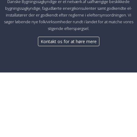
Danske Bygningssagkyndige er et netværk af uafhængige beskikkede
bygningssagkyndige, fagudlærte energikonsulenter samt godkendte el-
installatører der er godkendt efter reglerne i eleftersynsordningen. Vi
søger løbende nye folk/virksomheder rundt i landet for at matche vores
stigende efterspørgsel.
Kontakt os for at høre mere